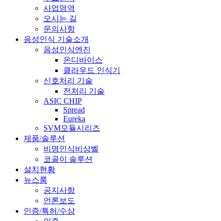
사업영역
오시는 길
문의사항
음성인식 기술소개
음성인식엔진
온디바이스
클라우드 인식기
신호처리 기술
전처리 기술
ASIC CHIP
Spread
Eureka
SVM모듈시리즈
제품/솔루션
비명인식비상벨
코골이 솔루션
설치현황
뉴스룸
공지사항
언론보도
인증/특허/수상