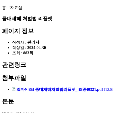
홍보자료실
중대재해 처벌법 리플렛
페이지 정보
작성자 :
관리자
작성일 :
2024-04-30
조회 :
883회
관련링크
첨부파일
[엘마인즈] 중대재해처벌법리플렛_[최종]0321.pdf
(12.8
본문
*첨부파일 참조 바랍니다.